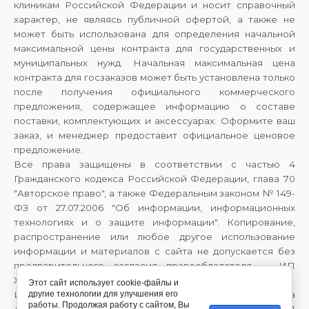
клиникам Российской Федерации и носит справочный
характер, не являясь публичной офертой, а также не
может быть использована для определения начальной
максимальной цены контракта для государственных и
муниципальных нужд. Начальная максимальная цена
контракта для госзаказов может быть установлена только
после получения официального коммерческого
предложения, содержащее информацию о составе
поставки, комплектующих и аксессуарах. Оформите ваш
заказ, и менеджер предоставит официальное ценовое
предложение.
Все права защищены в соответствии с частью 4
Гражданского кодекса Российской Федерации, глава 70
"Авторское право", а также Федеральным законом № 149-
ФЗ от 27.07.2006 "Об информации, информационных
технологиях и о защите информации". Копирование,
распространение или любое другое использование
информации и материалов с сайта не допускается без
предварительного согласия правообладателя — ИП
Хайрулина Галина Александровна.
Этот сайт использует cookie-файлы и
Индивидуальный предприниматель Хайрулина Галина
другие технологии для улучшения его
работы. Продолжая работу с сайтом, Вы