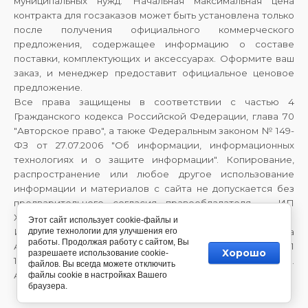
муниципальных нужд. Начальная максимальная цена
контракта для госзаказов может быть установлена только
после получения официального коммерческого
предложения, содержащее информацию о составе
поставки, комплектующих и аксессуарах. Оформите ваш
заказ, и менеджер предоставит официальное ценовое
предложение.
Все права защищены в соответствии с частью 4
Гражданского кодекса Российской Федерации, глава 70
"Авторское право", а также Федеральным законом № 149-
ФЗ от 27.07.2006 "Об информации, информационных
технологиях и о защите информации". Копирование,
распространение или любое другое использование
информации и материалов с сайта не допускается без
предварительного согласия правообладателя — ИП
Хайрулина Галина Александровна.
Этот сайт использует cookie-файлы и
Индивидуальный предприниматель Хайрулина Галина
другие технологии для улучшения его
работы. Продолжая работу с сайтом, Вы
Александровна, ИНН 710708063370, ОГРНИП
Хорошо
разрешаете использование cookie-
1147746983603, 143909, Московская обл., г. Балашиха, мкр.
файлов. Вы всегда можете отключить
Авиаторов, ул. Летная, д.2, кв. 89
файлы cookie в настройках Вашего
браузера.