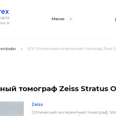
тех
овля
Меню
ми в
омографы
Б/У Оптический когерентный томограф Zeiss S
ый томограф Zeiss Stratus 
Zeiss
Оптический когерентный томограф Stra