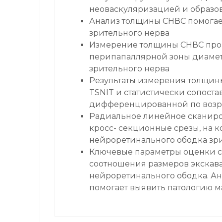
неоваскуляризацией и образо
Анализ толщины СНВС помогае
зрительного нерва
Измерение толщины СНВС пров
перипапаллярной зоны диамет
зрительного нерва
Результаты измерения толщин
TSNIT и статистически сопост
дифференцированной по возр
Радиальное линейное сканиров
кросс- секционные срезы, на 
нейроретинального ободка зр
Ключевые параметры оценки с
соотношения размеров экскав
нейроретинального ободка. А
помогает выявить патологию м