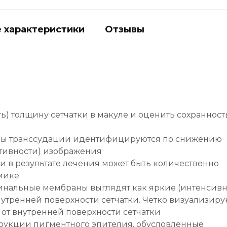
 характеристики
Отзывы
ть) толщину сетчатки в макуле и оценить сохранност
оны транссудации идентифицируются по снижению
тивности) изображения
и в результате лечения может быть количественно
мике
инальные мембраны выглядят как яркие (интенсив
тренней поверхности сетчатки. Четко визуализиру
от внутренней поверхности сетчатки
рукции пигментного эпителия, обусловленные