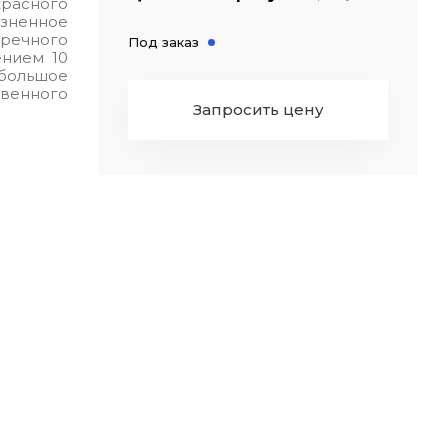
красного
изненное
речного
Под заказ
ением 10
 большое
венного
Запросить цену