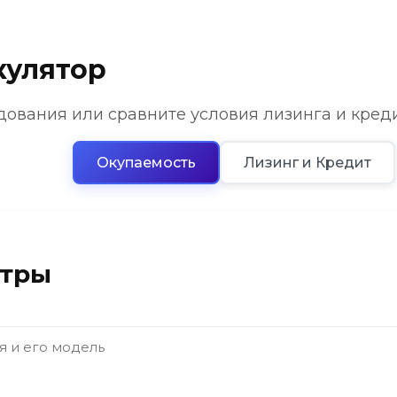
кулятор
дования или сравните условия лизинга и кред
Окупаемость
Лизинг и Кредит
етры