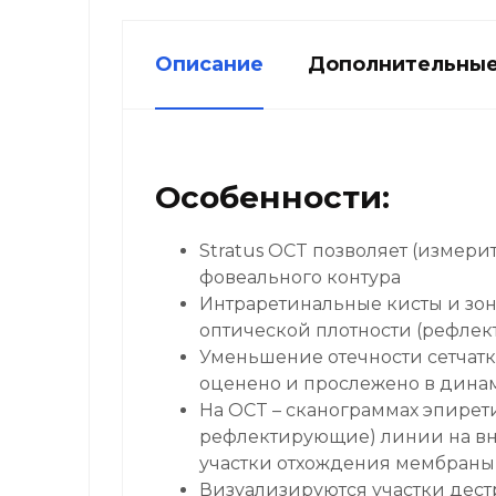
Описание
Дополнительные
Особенности:
Stratus OCT позволяет (измери
фовеального контура
Интраретинальные кисты и з
оптической плотности (рефлек
Уменьшение отечности сетчатк
оценено и прослежено в дина
На OCT – сканограммах эпирет
рефлектирующие) линии на вну
участки отхождения мембраны 
Визуализируются участки дест