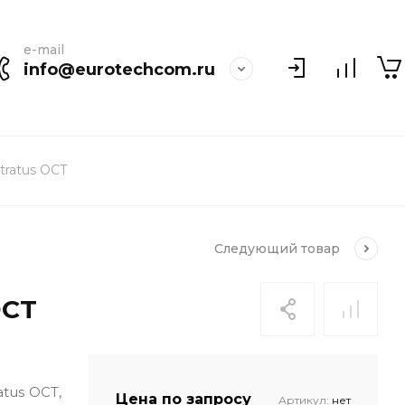
e-mail
info@eurotechcom.ru
tratus OCT
Следующий
товар
OCT
tus OCT,
Цена по запросу
Артикул:
нет