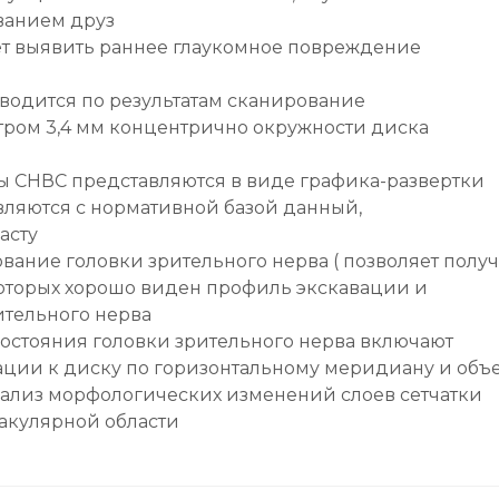
ванием друз
т выявить раннее глаукомное повреждение
одится по результатам сканирование
ром 3,4 мм концентрично окружности диска
ы СНВС представляются в виде графика-развертки
авляются с нормативной базой данный,
асту
ание головки зрительного нерва ( позволяет полу
которых хорошо виден профиль экскавации и
ительного нерва
остояния головки зрительного нерва включают
ации к диску по горизонтальному меридиану и объ
нализ морфологических изменений слоев сетчатки
акулярной области