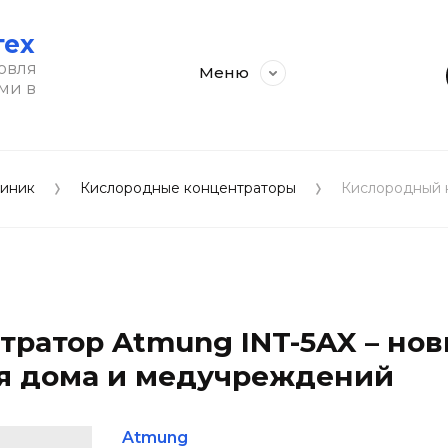
тех
овля
Меню
ми в
линик
Кислородные концентраторы
Кислородный 
ратор Atmung INT-5AX – нов
ля дома и медучреждений
Atmung