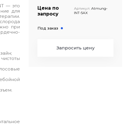
NT — это
Цена по
Артикул:
Atmung-
ние для
INT-5AX
запросу
терапии.
ислорода
ажно при
Под заказ
дечно-
Запросить цену
зайн;
чистоты
лосовые
ебойной
зъем.
альное