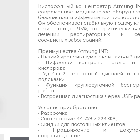
Кислородный концентратор Atmung I
современное медицинское оборудова
безопасной и эффективной кислородо
Он обеспечивает стабильную подачу к
с чистотой до 93%, что критически в
лечении респираторных и сер
сосудистых заболеваний.
Преимущества Atmung INT:
• Низкий уровень шума и компактный ди
• Цифровой контроль потока и 
кислорода;
• Удобный сенсорный дисплей и го
подсказки;
• Функция круглосуточной беспер
работы;
• Встроенная диагностика через USB-ра
Условия приобретения:
• Рассрочка,
• Соответствие 44-ФЗ и 223-ФЗ,
• Скидки для постоянных клиентов,
• Продвижение и документ
сопровождение.