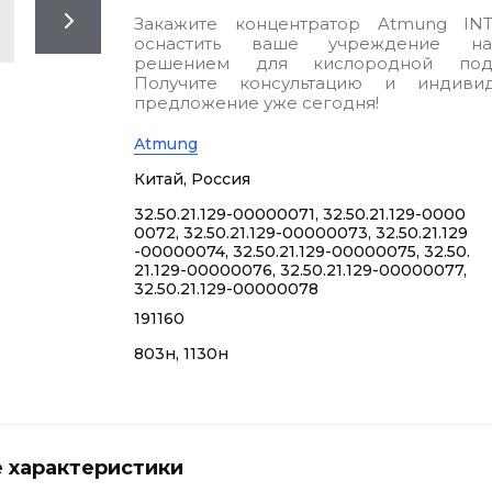
Закажите концентратор Atmung INT
оснастить ваше учреждение на
решением для кислородной под
Получите консультацию и индивид
предложение уже сегодня!
Atmung
Китай, Россия
32.50.21.129-00000071, 32.50.21.129-0000
0072, 32.50.21.129-00000073, 32.50.21.129
-00000074, 32.50.21.129-00000075, 32.50.
21.129-00000076, 32.50.21.129-00000077,
32.50.21.129-00000078
191160
803н, 1130н
 характеристики