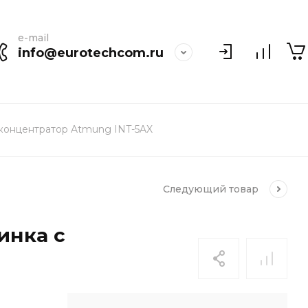
e-mail
info@eurotechcom.ru
концентратор Atmung INT-5AX
Следующий
товар
инка с