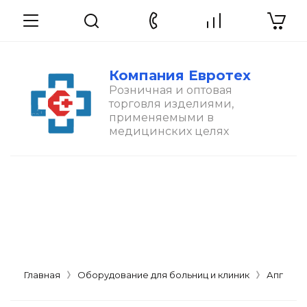
Компания Евротех
Розничная и оптовая
торговля изделиями,
применяемыми в
медицинских целях
Главная
Оборудование для больниц и клиник
Аппарат