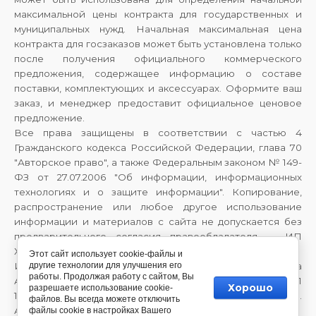
максимальной цены контракта для государственных и
муниципальных нужд. Начальная максимальная цена
контракта для госзаказов может быть установлена только
после получения официального коммерческого
предложения, содержащее информацию о составе
поставки, комплектующих и аксессуарах. Оформите ваш
заказ, и менеджер предоставит официальное ценовое
предложение.
Все права защищены в соответствии с частью 4
Гражданского кодекса Российской Федерации, глава 70
"Авторское право", а также Федеральным законом № 149-
ФЗ от 27.07.2006 "Об информации, информационных
технологиях и о защите информации". Копирование,
распространение или любое другое использование
информации и материалов с сайта не допускается без
предварительного согласия правообладателя — ИП
Хайрулина Галина Александровна.
Этот сайт использует cookie-файлы и
Индивидуальный предприниматель Хайрулина Галина
другие технологии для улучшения его
работы. Продолжая работу с сайтом, Вы
Александровна, ИНН 710708063370, ОГРНИП
Хорошо
разрешаете использование cookie-
1147746983603, 143909, Московская обл., г. Балашиха, мкр.
файлов. Вы всегда можете отключить
Авиаторов, ул. Летная, д.2, кв. 89
файлы cookie в настройках Вашего