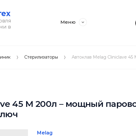
тех
овля
Меню
ми в
линик
Стерилизаторы
Автоклав Melag Cliniclave 45
lave 45 M 200л – мощный паров
ключ
Melag