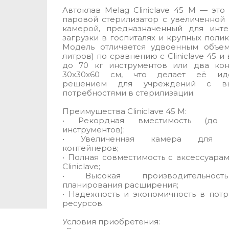
Автоклав Melag Cliniclave 45 M — эт
паровой стерилизатор с увеличенной
камерой, предназначенный для инте
загрузки в госпиталях и крупных полик
Модель отличается удвоенным объем
литров) по сравнению с Cliniclave 45 и
до 70 кг инструментов или два кон
30x30x60 см, что делает её ид
решением для учреждений с вы
потребностями в стерилизации.
Преимущества Cliniclave 45 M:
• Рекордная вместимость (до
инструментов);
• Увеличенная камера для к
контейнеров;
• Полная совместимость с аксессуара
Cliniclave;
• Высокая производительнос
планирования расширения;
• Надежность и экономичность в пот
ресурсов.
Условия приобретения: