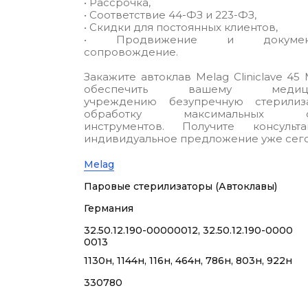
• Рассрочка,
• Соответствие 44-ФЗ и 223-ФЗ,
• Скидки для постоянных клиентов,
• Продвижение и документ
сопровождение.
Закажите автоклав Melag Cliniclave 45 
обеспечить вашему медици
учреждению безупречную стерили
обработку максимальных о
инструментов. Получите консуль
индивидуальное предложение уже сего
Melag
Паровые стерилизаторы (Автоклавы)
Германия
32.50.12.190-00000012, 32.50.12.190-0000
0013
1130н, 1144н, 116н, 464н, 786н, 803н, 922н
330780