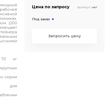
о мощный
Цена по запросу
Артикул:
нет
 рабочей
нсивной
линиках.
Под заказ
ом (200
 вмещает
тейнера
Запросить цену
еальным
сокими
 70 кг
рупных
ми серии
ть для
реблении