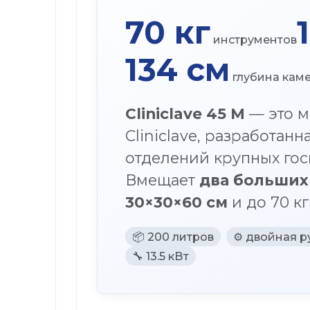
70 кг
инструментов
134 см
глубина кам
Cliniclave 45 M
— это м
Cliniclave, разработа
отделений крупных го
Вмещает
два больших
30×30×60 см
и до 70 к
📦 200 литров
⚙️ двойная 
🔧 13.5 кВт