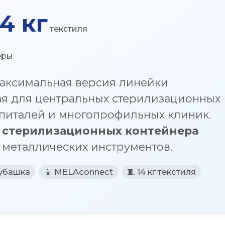
14 кг
текстиля
еры
аксимальная версия линейки
нная для центральных стерилизационных
спиталей и многопрофильных клиник.
 стерилизационных контейнера
г металлических инструментов.
рубашка
📱 MELAconnect
🧵 14 кг текстиля