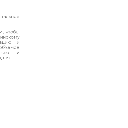
альное
M, чтобы
нскому
зацию и
бъемов
тацию и
дня!