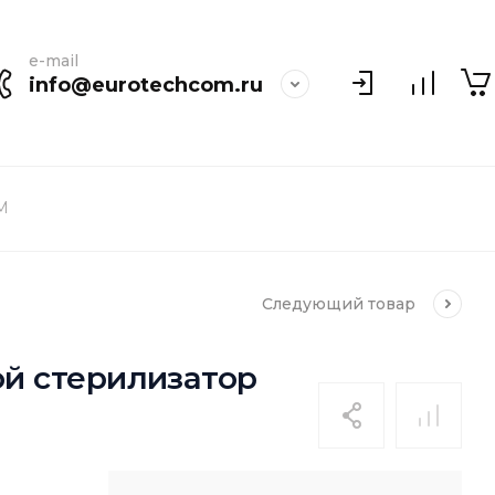
e-mail
info@eurotechcom.ru
 M
Следующий
товар
ой стерилизатор