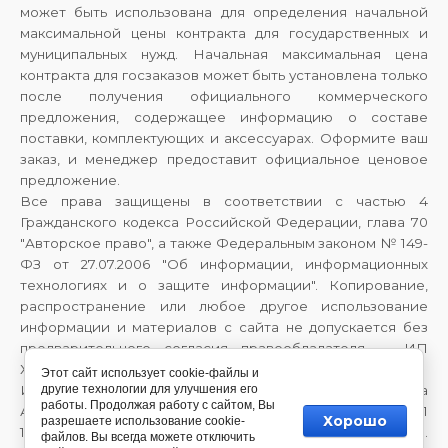
может быть использована для определения начальной
максимальной цены контракта для государственных и
муниципальных нужд. Начальная максимальная цена
контракта для госзаказов может быть установлена только
после получения официального коммерческого
предложения, содержащее информацию о составе
поставки, комплектующих и аксессуарах. Оформите ваш
заказ, и менеджер предоставит официальное ценовое
предложение.
Все права защищены в соответствии с частью 4
Гражданского кодекса Российской Федерации, глава 70
"Авторское право", а также Федеральным законом № 149-
ФЗ от 27.07.2006 "Об информации, информационных
технологиях и о защите информации". Копирование,
распространение или любое другое использование
информации и материалов с сайта не допускается без
предварительного согласия правообладателя — ИП
Хайрулина Галина Александровна.
Этот сайт использует cookie-файлы и
другие технологии для улучшения его
Индивидуальный предприниматель Хайрулина Галина
работы. Продолжая работу с сайтом, Вы
Александровна, ИНН 710708063370, ОГРНИП
Хорошо
разрешаете использование cookie-
1147746983603, 143909, Московская обл., г. Балашиха, мкр.
файлов. Вы всегда можете отключить